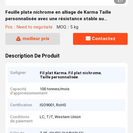
1
/
1
Feuille plate nichrome en alliage de Karma Taille
personnalisée avec une résistance stable au
chauffage industriel
Prix：Need to negotiate
MOQ：5 kg
meilleur prix
Contactez
Description De Produit
Surligner
,
,
Fil plat Karma
Fil plat nichrome
Taille personnalisée
Capacité
100 tonnes/mois
d'approvisionnement
Certification
ISO9001, RoHS
Conditions
LC, T/T, Western Union
de paiement