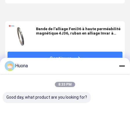
Bande de l'alliage Feni36 à haute perméabilité
magnétique 4J36, ruban en alliage Invar à
faible dilatation
Continuer
Huona
Produits Recommandés
8:33 PM
Good day, what product are you looking for?
4j36 fil
Invar 36
4j29
Ligne de
d'alliage Invar
alliage de fer
Ni29co17
produits e
alliage à
nickel-cobalt
Kovar WIRE
alliage Mo