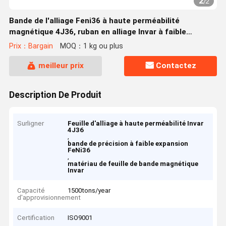
2
/
2
Bande de l'alliage Feni36 à haute perméabilité
magnétique 4J36, ruban en alliage Invar à faible
dilatation
Prix：Bargain
MOQ：1 kg ou plus
meilleur prix
Contactez
Description De Produit
Surligner
Feuille d'alliage à haute perméabilité Invar
4J36
,
bande de précision à faible expansion
FeNi36
,
matériau de feuille de bande magnétique
Invar
Capacité
1500tons/year
d'approvisionnement
Certification
ISO9001